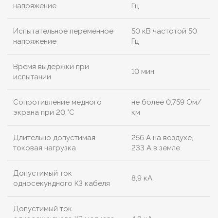
напряжение
Гц
Испытательное переменное
50 кВ частотой 50
напряжение
Гц
Время выдержки при
10 мин
испытании
Сопротивление медного
не более 0,759 Ом/
экрана при 20 °С
км
Длительно допустимая
256 А на воздухе,
токовая нагрузка
233 А в земле
Допустимый ток
8,9 кА
односекундного КЗ кабеля
Допустимый ток