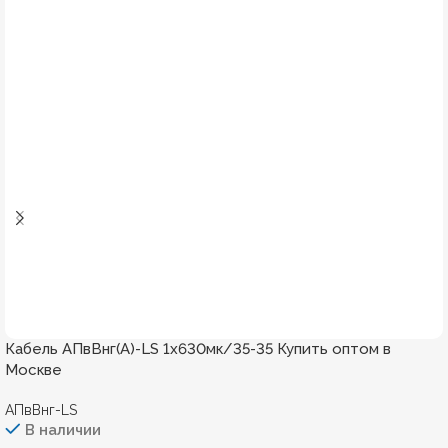
Кабель АПвВнг(А)-LS 1х630мк/35-35 Купить оптом в
Москве
АПвВнг-LS
В наличии