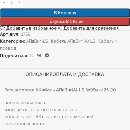
В Корзину
Покупка В 1 Клик
Добавить в избранное
Добавить для сравнения
Артикул:
8758
Категории:
АПвВнг-LS
,
Кабель АПвВнг (А) LS
,
Кабель и
провод
Поделиться:
ОПИСАНИЕ
ОПЛАТА И ДОСТАВКА
Расшифровка ККабель АПвВнг(А)-LS 3х95мк/25-20
а
люминиевая жила
изоляция из сшитого полиэтилена
оболочка из ПВХ пластиката пониженной
пожароопасности