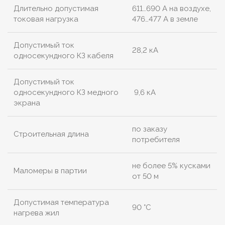
Длительно допустимая
611…690 А на воздухе,
токовая нагрузка
476…477 А в земле
Допустимый ток
28,2 кА
односекундного КЗ кабеля
Допустимый ток
односекундного КЗ медного
9,6 кА
экрана
по заказу
Строительная длина
потребителя
не более 5% кусками
Маломеры в партии
от 50 м
Допустимая температура
90 °C
нагрева жил