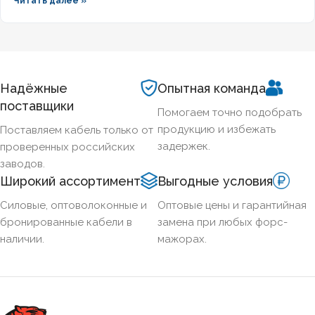
Читать далее »
алюминиевых бронированных кабелей с изоляцией из
сшитого полиэтилена, формулы расчёта падения
напряжения и правила подбора сечения для подземных
трасс.
Надёжные
Опытная команда
поставщики
Помогаем точно подобрать
продукцию и избежать
Поставляем кабель только от
задержек.
проверенных российских
заводов.
Широкий ассортимент
Выгодные условия
Силовые, оптоволоконные и
Оптовые цены и гарантийная
бронированные кабели в
замена при любых форс-
наличии.
мажорах.