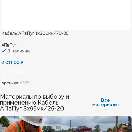
Кабель АПвПуг 1х300мк/70-35
АПвПуг
В наличии
2 011,00
₽
В Корзину
Артикул:
8555
Материалы по выбору и
Все
применению Кабель
материалы
АПвПуг 3х95мк/25-20
→