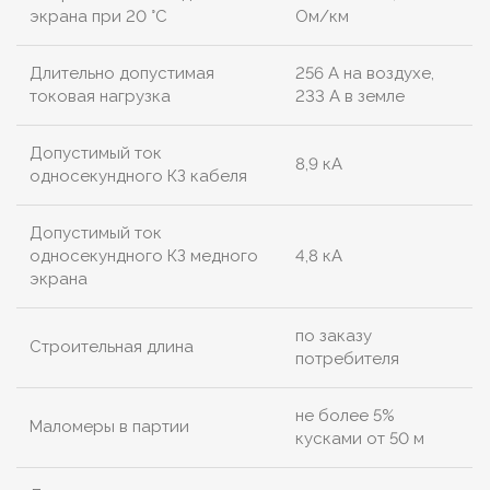
экрана при 20 °С
Ом/км
Длительно допустимая
256 А на воздухе,
токовая нагрузка
233 А в земле
Допустимый ток
8,9 кА
односекундного КЗ кабеля
Допустимый ток
односекундного КЗ медного
4,8 кА
экрана
по заказу
Строительная длина
потребителя
не более 5%
Маломеры в партии
кусками от 50 м