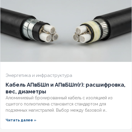
Энергетика и инфраструктура
Кабель АПвБШп и АПвБШп(г): расшифровка,
вес, диаметры
Алюминиевый бронированный кабель с изоляцией из
сшитого полиэтилена становится стандартом для
подземных магистралей. Выбор между базовой и
герметизированной версией зависит от уровня грунтовых
Читать далее »
вод и требований к надёжности. Разберём конструктивные
отличия, влияние индекса «(г)» на массогабаритные