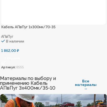
Кабель АПвПуг 1х300мк/70-35
АПвПуг
В наличии
1 862,00
₽
В Корзину
Артикул:
8555
Материалы по выбору и
Все
применению Кабель
материалы
АПвПуг 3х400мк/35-10
→