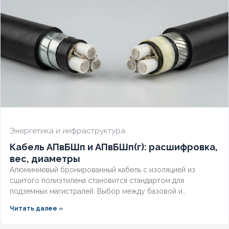
Энергетика и инфраструктура
Кабель АПвБШп и АПвБШп(г): расшифровка,
вес, диаметры
Алюминиевый бронированный кабель с изоляцией из
сшитого полиэтилена становится стандартом для
подземных магистралей. Выбор между базовой и
герметизированной версией зависит от уровня грунтовых
Читать далее »
вод и требований к надёжности. Разберём конструктивные
отличия, влияние индекса «(г)» на массогабаритные