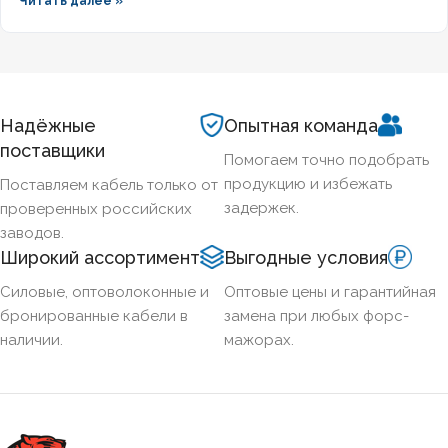
Читать далее »
алюминиевых бронированных кабелей с изоляцией из
сшитого полиэтилена, формулы расчёта падения
напряжения и правила подбора сечения для подземных
трасс.
Надёжные
Опытная команда
поставщики
Помогаем точно подобрать
продукцию и избежать
Поставляем кабель только от
задержек.
проверенных российских
заводов.
Широкий ассортимент
Выгодные условия
Силовые, оптоволоконные и
Оптовые цены и гарантийная
бронированные кабели в
замена при любых форс-
наличии.
мажорах.