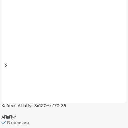
Кабель АПвПуг 3х120мк/70-35
АПвПуг
В наличии