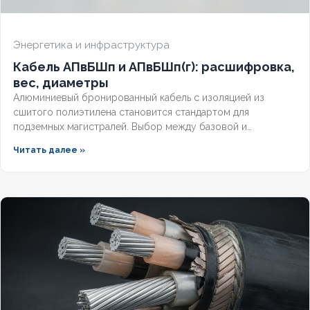
Энергетика и инфраструктура
Кабель АПвБШп и АПвБШп(г): расшифровка,
вес, диаметры
Алюминиевый бронированный кабель с изоляцией из
сшитого полиэтилена становится стандартом для
подземных магистралей. Выбор между базовой и
герметизированной версией зависит от уровня грунтовых
Читать далее »
вод и требований к надёжности. Разберём конструктивные
отличия, влияние индекса «(г)» на массогабаритные
показатели и правила подбора под конкретные условия.