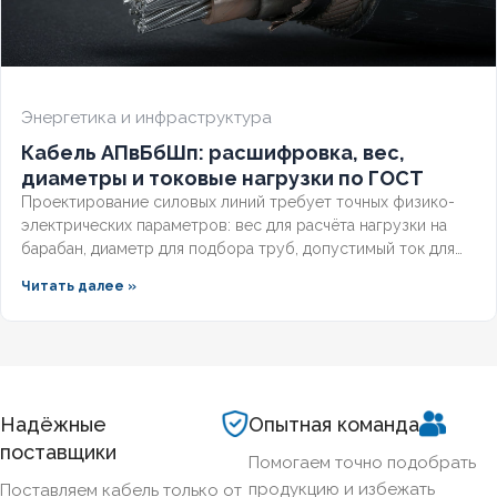
Энергетика и инфраструктура
Кабель АПвБбШп: расшифровка, вес,
диаметры и токовые нагрузки по ГОСТ
Проектирование силовых линий требует точных физико-
электрических параметров: вес для расчёта нагрузки на
барабан, диаметр для подбора труб, допустимый ток для
выбора защиты. Разберём технические характеристики
Читать далее »
алюминиевых бронированных кабелей с изоляцией из
сшитого полиэтилена, формулы расчёта падения
напряжения и правила подбора сечения для подземных
трасс.
Надёжные
Опытная команда
поставщики
Помогаем точно подобрать
продукцию и избежать
Поставляем кабель только от