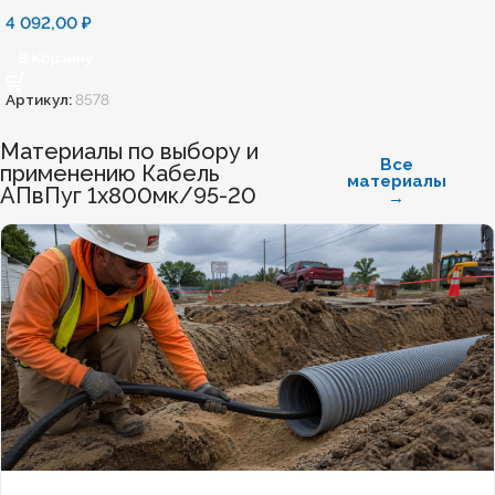
4 092,00
₽
В Корзину
Артикул:
8578
Материалы по выбору и
Все
применению Кабель
материалы
АПвПуг 1х800мк/95-20
→