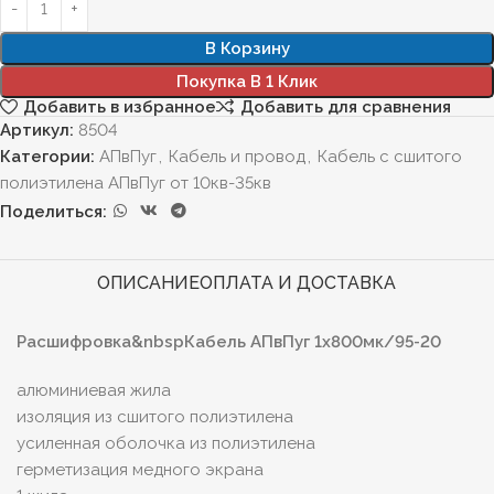
В Корзину
Покупка В 1 Клик
Добавить в избранное
Добавить для сравнения
Артикул:
8504
Категории:
АПвПуг
,
Кабель и провод
,
Кабель с сшитого
полиэтилена АПвПуг от 10кв-35кв
Поделиться:
ОПИСАНИЕ
ОПЛАТА И ДОСТАВКА
Расшифровка&nbspКабель АПвПуг 1х800мк/95-20
алюминиевая жила
изоляция из сшитого полиэтилена
усиленная оболочка из полиэтилена
герметизация медного экрана