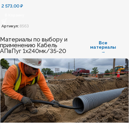
2 573,00
₽
В Корзину
Артикул:
8563
Материалы по выбору и
Все
применению Кабель
материалы
АПвПуг 1х240мк/35-20
→