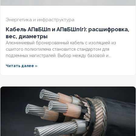
Энергетика и инфраструктура
Кабель АПвБШп и АПвБШп(г): расшифровка,
вес, диаметры
Алюминиевый бронированный кабель с изоляцией из
сшитого полиэтилена становится стандартом для
подземных магистралей. Выбор между базовой и
герметизированной версией зависит от уровня грунтовых
Читать далее »
вод и требований к надёжности. Разберём конструктивные
отличия, влияние индекса «(г)» на массогабаритные
показатели и правила подбора под конкретные условия.