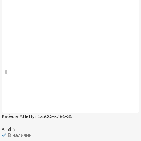
Кабель АПвПуг 1х500мк/95-35
АПвПуг
В наличии