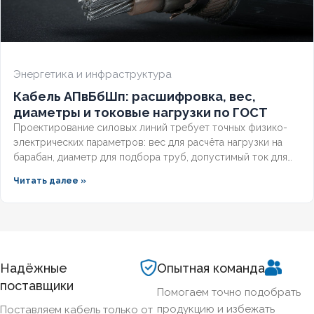
Энергетика и инфраструктура
Кабель АПвБбШп: расшифровка, вес,
диаметры и токовые нагрузки по ГОСТ
Проектирование силовых линий требует точных физико-
электрических параметров: вес для расчёта нагрузки на
барабан, диаметр для подбора труб, допустимый ток для
выбора защиты. Разберём технические характеристики
Читать далее »
алюминиевых бронированных кабелей с изоляцией из
сшитого полиэтилена, формулы расчёта падения
напряжения и правила подбора сечения для подземных
трасс.
Надёжные
Опытная команда
поставщики
Помогаем точно подобрать
продукцию и избежать
Поставляем кабель только от