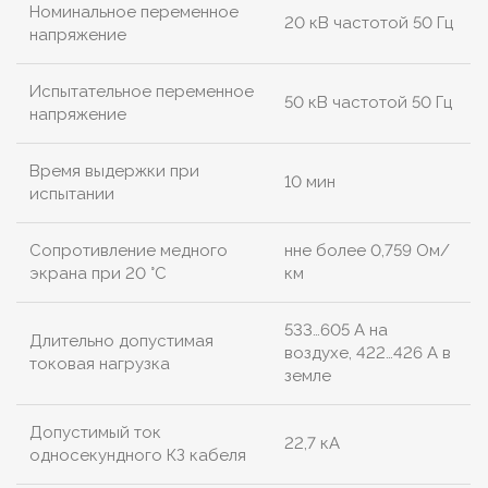
Номинальное переменное
20 кВ частотой 50 Гц
напряжение
Испытательное переменное
50 кВ частотой 50 Гц
напряжение
Время выдержки при
10 мин
испытании
Сопротивление медного
нне более 0,759 Ом/
экрана при 20 °С
км
533…605 А на
Длительно допустимая
воздухе, 422…426 А в
токовая нагрузка
земле
Допустимый ток
22,7 кА
односекундного КЗ кабеля