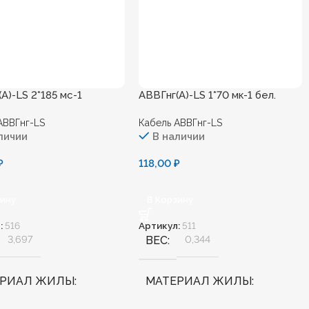
А)-LS 2*185 мс-1
АВВГнг(А)-LS 1*70 мк-1 бел.
АВВГнг-LS
Кабель АВВГнг-LS
личии
В наличии
₽
118,00
₽
зину
В Корзину
:
516
Артикул:
511
3,697
ВЕС
0,344
ЕРИАЛ ЖИЛЫ
МАТЕРИАЛ ЖИЛЫ