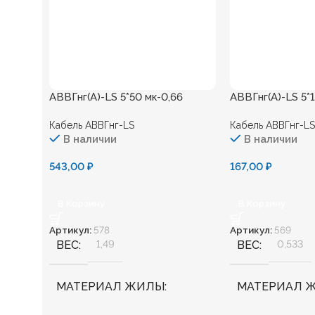
АВВГнг(А)-LS 5*50 мк-0,66
АВВГнг(А)-LS 5*1
Кабель АВВГнг-LS
Кабель АВВГнг-LS
В наличии
В наличии
543,00
₽
167,00
₽
В Корзину
В Корзину
Артикул:
578
Артикул:
569
ВЕС
1,49
ВЕС
0,533
МАТЕРИАЛ ЖИЛЫ
МАТЕРИАЛ 