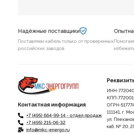
Алюминий
Алюминий
БЕЗГАЛОГЕННЫЙ
Нет
БЕЗГАЛОГЕ
Надёжные поставщики
Опытна
ХЛАДОСТОЙКИЙ
Нет
ХЛАДОСТОЙ
Поставляем кабель только от проверенных
Помогае
российских заводов.
избежать
СЕЧЕНИЕ ТПЖ
50
СЕЧЕНИЕ ТП
ОГНЕСТОЙКИЙ
Нет
ОГНЕСТОЙК
Реквизит
ИНН-77204
НАЛИЧИЕ ЭКРАНА
Нет
НАЛИЧИЕ ЭК
КПП-772001
Контактная информация
ОГРН-51777
БРОНИРОВАННЫЙ
Нет
БРОНИРОВА
111141, г. Мо
+7 (495) 664-99-14 - отдел продаж
ул. Плеханова,
+7 (495) 215-06-32
КОЛИЧЕСТВО ЖИЛ
5
КОЛИЧЕСТВ
каб. № 20, 21
info@mkc-energo.ru