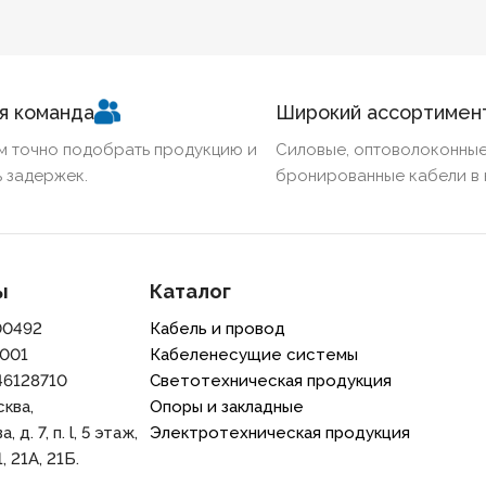
Алюминий
Алюм
ННЫЙ
Нет
БЕЗГАЛОГЕННЫЙ
Нет
БЕЗГ
я команда
Широкий ассортимен
КИЙ
Нет
ХЛАДОСТОЙКИЙ
Нет
ХЛА
м точно подобрать продукцию и
Силовые, оптоволоконные
 задержек.
бронированные кабели в 
Ж
16
СЕЧЕНИЕ ТПЖ
95
СЕЧЕ
ИЙ
Нет
ОГНЕСТОЙКИЙ
Нет
ОГН
ы
Каталог
00492
Кабель и провод
РАНА
Нет
НАЛИЧИЕ ЭКРАНА
Нет
НАЛИ
001
Кабеленесущие системы
46128710
Светотехническая продукция
ННЫЙ
Нет
БРОНИРОВАННЫЙ
Нет
БРО
сква,
Опоры и закладные
 д. 7, п. l, 5 этаж,
Электротехническая продукция
О ЖИЛ
5
КОЛИЧЕСТВО ЖИЛ
4
КОЛ
, 21A, 21Б.