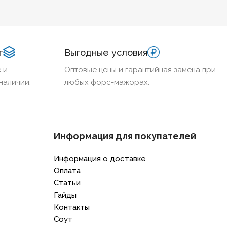
иний
Алюминий
АЛОГЕННЫЙ
Нет
БЕЗГАЛОГЕННЫЙ
Нет
т
Выгодные условия
ДОСТОЙКИЙ
Нет
ХЛАДОСТОЙКИЙ
Нет
 и
Оптовые цены и гарантийная замена при
наличии.
любых форс-мажорах.
НИЕ ТПЖ
185
СЕЧЕНИЕ ТПЖ
70
ЕСТОЙКИЙ
Нет
ОГНЕСТОЙКИЙ
Нет
Информация для покупателей
ЧИЕ ЭКРАНА
Нет
НАЛИЧИЕ ЭКРАНА
Нет
Информация о доставке
Оплата
Статьи
НИРОВАННЫЙ
Нет
БРОНИРОВАННЫЙ
Нет
Гайды
Контакты
ИЧЕСТВО ЖИЛ
2
КОЛИЧЕСТВО ЖИЛ
1
Соут