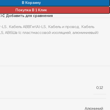
В Корзину
Покупка В 1 Клик
е
Добавить для сравнения
г-LS
,
Кабель АВВГнг(А)-LS
,
Кабель и провод
,
Кабель
)-LS, АВбШв (с пластмассовой изоляцией, алюминиевый)
0,12
Алюминий