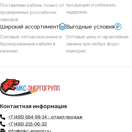
СЕЧЕНИЕ ТПЖ
продукцию и избежать
Поставляем кабель только от
задержек.
проверенных российских
ОГНЕСТОЙКИЙ
Нет
заводов.
Широкий ассортимент
Выгодные условия
НАЛИЧИЕ ЭКРАНА
Нет
Силовые, оптоволоконные и
Оптовые цены и гарантийная
бронированные кабели в
замена при любых форс-
наличии.
мажорах.
БРОНИРОВАННЫЙ
Нет
КОЛИЧЕСТВО ЖИЛ
5
Контактная информация
+7 (495) 664-99-14 - отдел продаж
+7 (495) 215-06-32
info@mkc-energo.ru