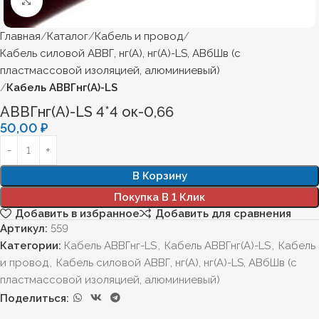
Нажмите, чтобы увеличить
Главная
Каталог
Кабель и провод
Кабель силовой АВВГ, нг(А), нг(А)-LS, АВбШв (с
пластмассовой изоляцией, алюминиевый)
Кабель АВВГнг(А)-LS
АВВГнг(А)-LS 4*4 ок-0,66
50,00
₽
В Корзину
Покупка В 1 Клик
Добавить в избранное
Добавить для сравнения
Артикул:
559
Категории:
Кабель АВВГнг-LS
,
Кабель АВВГнг(А)-LS
,
Кабель
и провод
,
Кабель силовой АВВГ, нг(А), нг(А)-LS, АВбШв (с
пластмассовой изоляцией, алюминиевый)
Поделиться: