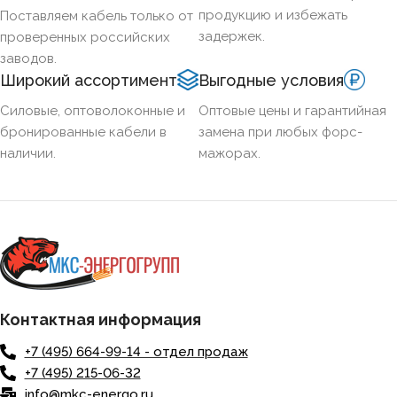
СЕЧЕНИЕ ТПЖ
продукцию и избежать
Поставляем кабель только от
задержек.
проверенных российских
ОГНЕСТОЙКИЙ
Нет
заводов.
Широкий ассортимент
Выгодные условия
НАЛИЧИЕ ЭКРАНА
Нет
Силовые, оптоволоконные и
Оптовые цены и гарантийная
бронированные кабели в
замена при любых форс-
наличии.
мажорах.
БРОНИРОВАННЫЙ
Нет
КОЛИЧЕСТВО ЖИЛ
5
Контактная информация
+7 (495) 664-99-14 - отдел продаж
+7 (495) 215-06-32
info@mkc-energo.ru