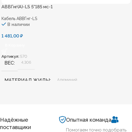
АВВГнг(А)-LS 5*185 мс-1
Кабель АВВГнг-LS
В наличии
1 481,00
₽
В Корзину
Артикул:
570
ВЕС
4,306
МАТЕРИАЛ ЖИЛЫ
Алюминий
БЕЗГАЛОГЕННЫЙ
Нет
ХЛАДОСТОЙКИЙ
Нет
Надёжные
Опытная команда
поставщики
Помогаем точно подобрать
185