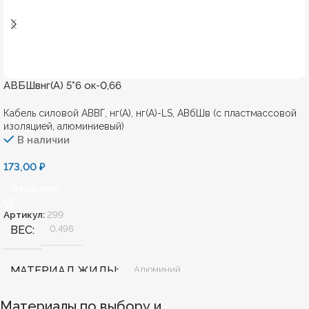
АВБШвнг(А) 5*6 ок-0,66
Кабель силовой АВВГ, нг(А), нг(А)-LS, АВбШв (с пластмассовой
изоляцией, алюминиевый)
В наличии
173,00
₽
В Корзину
Артикул:
299
ВЕС
0,496
МАТЕРИАЛ ЖИЛЫ
Алюминий
Материалы по выбору и