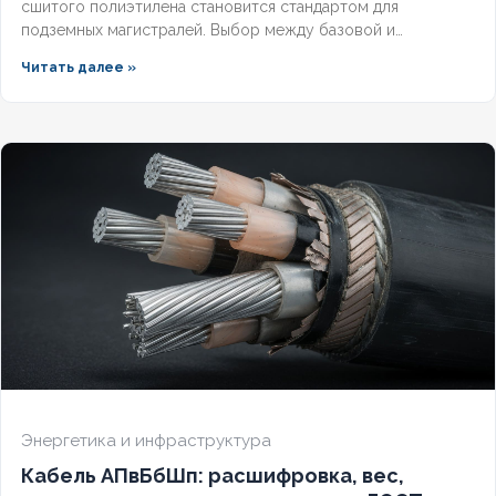
сшитого полиэтилена становится стандартом для
подземных магистралей. Выбор между базовой и
герметизированной версией зависит от уровня грунтовых
Читать далее »
вод и требований к надёжности. Разберём конструктивные
отличия, влияние индекса «(г)» на массогабаритные
показатели и правила подбора под конкретные условия.
Энергетика и инфраструктура
Кабель АПвБбШп: расшифровка, вес,