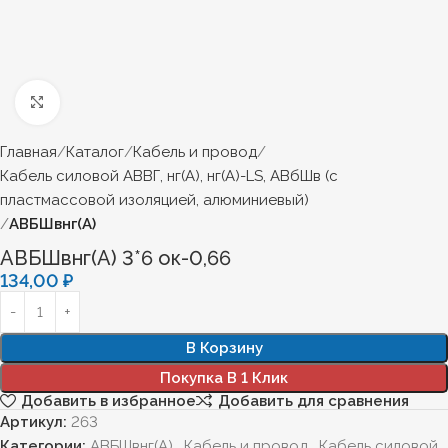
Нажмите, чтобы увеличить
Главная
Каталог
Кабель и провод
Кабель силовой АВВГ, нг(А), нг(А)-LS, АВбШв (с
пластмассовой изоляцией, алюминиевый)
АВБШвнг(А)
АВБШвнг(А) 3*6 ок-0,66
134,00
₽
В Корзину
Покупка В 1 Клик
Добавить в избранное
Добавить для сравнения
Артикул:
263
Категории:
АВБШвнг(А)
,
Кабель и провод
,
Кабель силовой