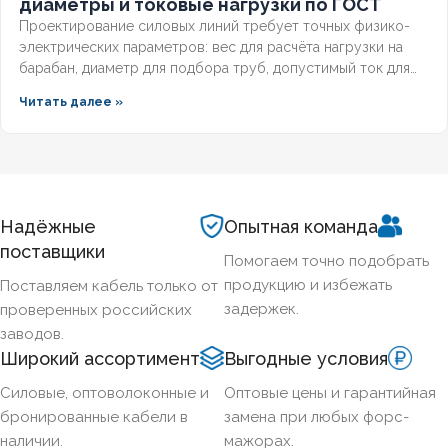
диаметры и токовые нагрузки по ГОСТ
Проектирование силовых линий требует точных физико-
электрических параметров: вес для расчёта нагрузки на
барабан, диаметр для подбора труб, допустимый ток для
выбора защиты. Разберём технические характеристики
Читать далее »
алюминиевых бронированных кабелей с изоляцией из
сшитого полиэтилена, формулы расчёта падения
напряжения и правила подбора сечения для подземных
трасс.
Надёжные
Опытная команда
поставщики
Помогаем точно подобрать
продукцию и избежать
Поставляем кабель только от
задержек.
проверенных российских
заводов.
Широкий ассортимент
Выгодные условия
Силовые, оптоволоконные и
Оптовые цены и гарантийная
бронированные кабели в
замена при любых форс-
наличии.
мажорах.