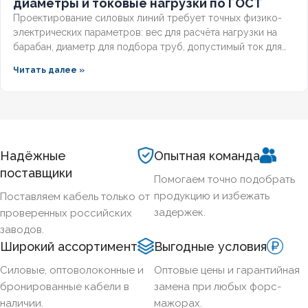
диаметры и токовые нагрузки по ГОСТ
Проектирование силовых линий требует точных физико-
электрических параметров: вес для расчёта нагрузки на
барабан, диаметр для подбора труб, допустимый ток для
выбора защиты. Разберём технические характеристики
Читать далее »
алюминиевых бронированных кабелей с изоляцией из
сшитого полиэтилена, формулы расчёта падения
напряжения и правила подбора сечения для подземных
трасс.
Надёжные
Опытная команда
поставщики
Помогаем точно подобрать
продукцию и избежать
Поставляем кабель только от
задержек.
проверенных российских
заводов.
Широкий ассортимент
Выгодные условия
Силовые, оптоволоконные и
Оптовые цены и гарантийная
бронированные кабели в
замена при любых форс-
наличии.
мажорах.