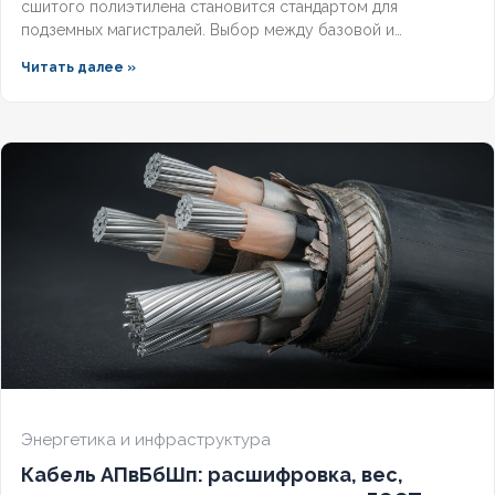
сшитого полиэтилена становится стандартом для
подземных магистралей. Выбор между базовой и
герметизированной версией зависит от уровня грунтовых
Читать далее »
вод и требований к надёжности. Разберём конструктивные
отличия, влияние индекса «(г)» на массогабаритные
показатели и правила подбора под конкретные условия.
Энергетика и инфраструктура
Кабель АПвБбШп: расшифровка, вес,