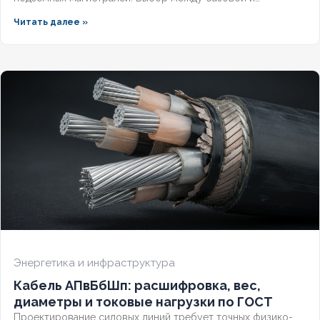
герметизированной версией зависит от уровня грунтовых
Читать далее »
вод и требований к надёжности. Разберём конструктивные
отличия, влияние индекса «(г)» на массогабаритные
показатели и правила подбора под конкретные условия.
Энергетика и инфраструктура
Кабель АПвБбШп: расшифровка, вес,
диаметры и токовые нагрузки по ГОСТ
Проектирование силовых линий требует точных физико-