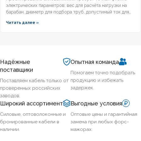
электрических параметров: вес для расчёта нагрузки на
барабан, диаметр для подбора труб, допустимый ток для
выбора защиты. Разберём технические характеристики
Читать далее »
алюминиевых бронированных кабелей с изоляцией из
сшитого полиэтилена, формулы расчёта падения
напряжения и правила подбора сечения для подземных
трасс.
Надёжные
Опытная команда
поставщики
Помогаем точно подобрать
продукцию и избежать
Поставляем кабель только от
задержек.
проверенных российских
заводов.
Широкий ассортимент
Выгодные условия
Силовые, оптоволоконные и
Оптовые цены и гарантийная
бронированные кабели в
замена при любых форс-
наличии.
мажорах.