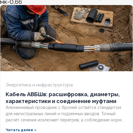
мк-0,66
ХЛАДОСТОЙКИЙ
Нет
СЕЧЕНИЕ ТПЖ
4
ОГНЕСТОЙКИЙ
Нет
НАЛИЧИЕ ЭКРАНА
Нет
БРОНИРОВАННЫЙ
Да
Энергетика и инфраструктура
Кабель АВБШв: расшифровка, диаметры,
КОЛИЧЕСТВО ЖИЛ
5
характеристики и соединение муфтами
Алюминиевый проводник с броней остаётся стандартом
для магистральных линий и подземных вводов. Точный
расчёт сечения исключает перегрев, а соблюдение норм
стыковки обеспечивает стабильное питание объекта.
Читать далее »
Разберём технический паспорт, требования заземления и