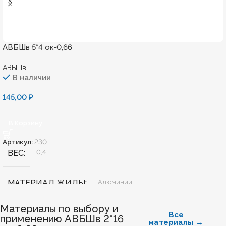
АВБШв 5*4 ок-0,66
АВБШв
В наличии
145,00
₽
В Корзину
Артикул:
230
ВЕС
0,4
МАТЕРИАЛ ЖИЛЫ
Алюминий
Материалы по выбору и
БЕЗГАЛОГЕННЫЙ
Нет
Все
применению АВБШв 2*16
материалы →