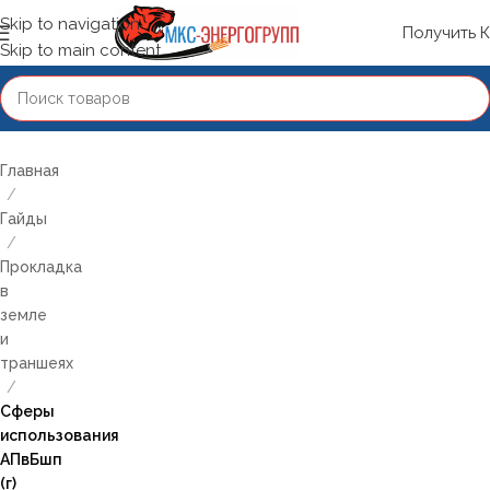
Skip to navigation
Получить 
Skip to main content
Главная
/
Гайды
/
Прокладка
в
земле
и
траншеях
/
Сферы
использования
АПвБшп
(г)