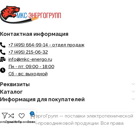
Контактная информация
+7 (495) 664-99-14 - отдел продаж
+7 (495) 215-06-32
info@mkc-energo.ru
Пн - пт: 09:00 - 18:00
Сб - вс: выходной
Реквизиты
Каталог
Информация для покупателей
0
© 2025 МКС ЭнергоГрупп — поставки электротехнической
ильтры
Сравнить
Избранное
Заказ
и кабельно-проводниковой продукции. Все права
защищены.