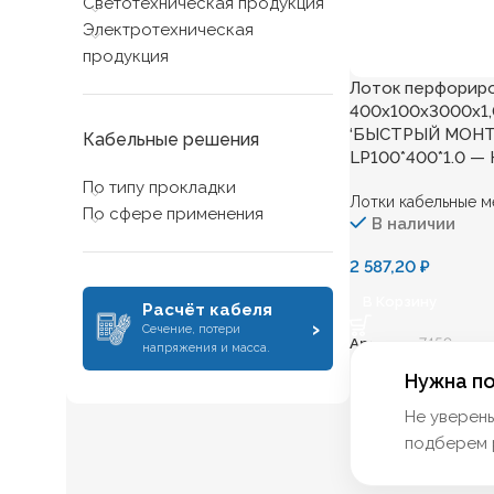
Светотехническая продукция
Электротехническая
продукция
Лоток перфорир
400х100х3000х1
‘БЫСТРЫЙ МОНТ
Кабельные решения
LP100*400*1.0 —
По типу прокладки
Лотки кабельные м
По сфере применения
В наличии
2 587,20
₽
В Корзину
Расчёт кабеля
›
Сечение, потери
Артикул:
7459
напряжения и масса.
Нужна п
Не уверен
подберем 