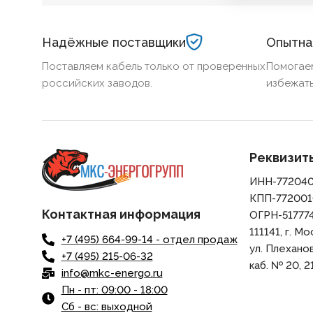
Надёжные поставщики
Опытна
Поставляем кабель только от проверенных
Помогае
российских заводов.
избежать
Реквизит
ИНН-77204
КПП-772001
Контактная информация
ОГРН-51777
111141, г. Мо
+7 (495) 664-99-14 - отдел продаж
ул. Плеханова,
+7 (495) 215-06-32
каб. № 20, 21
info@mkc-energo.ru
Пн - пт: 09:00 - 18:00
Сб - вс: выходной