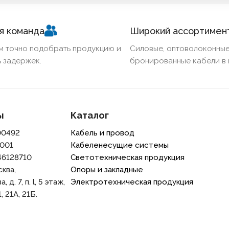
я команда
Широкий ассортимен
м точно подобрать продукцию и
Силовые, оптоволоконные
 задержек.
бронированные кабели в 
ы
Каталог
00492
Кабель и провод
001
Кабеленесущие системы
46128710
Светотехническая продукция
сква,
Опоры и закладные
 д. 7, п. l, 5 этаж,
Электротехническая продукция
, 21A, 21Б.