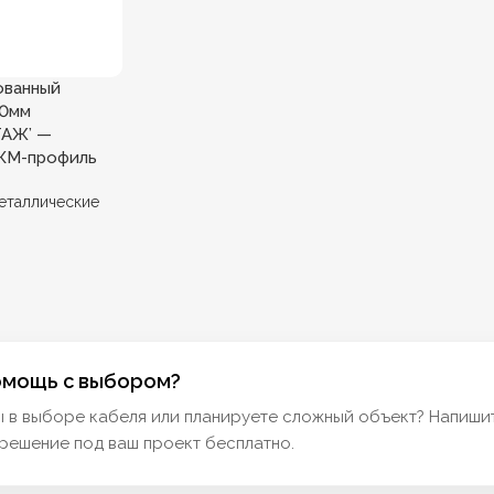
ованный
,0мм
АЖ’ —
 КМ-профиль
еталлические
омощь с выбором?
ы в выборе кабеля или планируете сложный объект? Напиши
решение под ваш проект бесплатно.