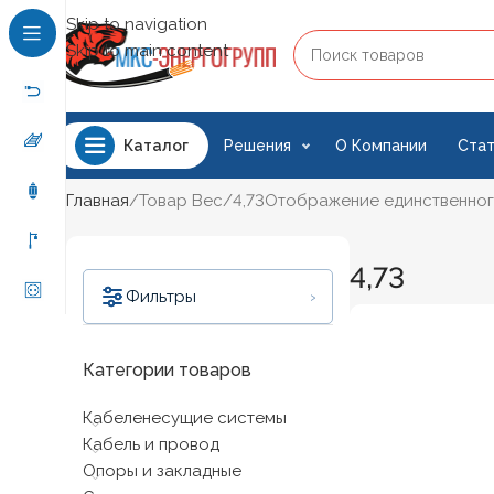
Skip to navigation
Skip to main content
Решения
О Компании
Стат
Каталог
Главная
Товар Вес
4,73
Отображение единственног
4,73
›
Фильтры
Категории товаров
Кабеленесущие системы
Цена:
2 580 ₽
—
2 590 ₽
Кабель и провод
Фильтрация
Опоры и закладные