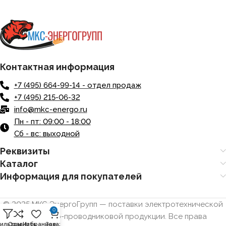
Контактная информация
+7 (495) 664-99-14 - отдел продаж
+7 (495) 215-06-32
info@mkc-energo.ru
Пн - пт: 09:00 - 18:00
Сб - вс: выходной
Реквизиты
Каталог
Информация для покупателей
© 2025 МКС ЭнергоГрупп — поставки электротехнической
0
и кабельно-проводниковой продукции. Все права
ильтры
Сравнить
Избранное
Заказ