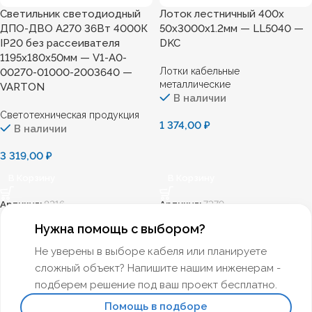
Светильник светодиодный
Лоток лестничный 400х
ДПО-ДВО A270 36Вт 4000К
50х3000х1.2мм — LL5040 —
IP20 без рассеивателя
DKC
1195х180х50мм — V1-A0-
Лотки кабельные
00270-01000-2003640 —
металлические
VARTON
В наличии
Светотехническая продукция
1 374,00
₽
В наличии
3 319,00
₽
В Корзину
В Корзину
Артикул:
8216
Артикул:
7379
Нужна помощь с выбором?
Не уверены в выборе кабеля или планируете
сложный объект? Напишите нашим инженерам -
подберем решение под ваш проект бесплатно.
Помощь в подборе