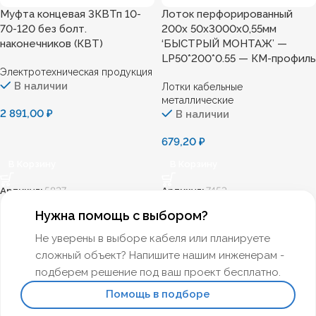
Муфта концевая 3КВТп 10-
Лоток перфорированный
70-120 без болт.
200х 50х3000х0,55мм
наконечников (КВТ)
‘БЫСТРЫЙ МОНТАЖ’ —
LP50*200*0.55 — КМ-профиль
Электротехническая продукция
В наличии
Лотки кабельные
металлические
2 891,00
₽
В наличии
679,20
₽
В Корзину
В Корзину
Артикул:
5827
Артикул:
7453
Нужна помощь с выбором?
Не уверены в выборе кабеля или планируете
сложный объект? Напишите нашим инженерам -
подберем решение под ваш проект бесплатно.
Помощь в подборе