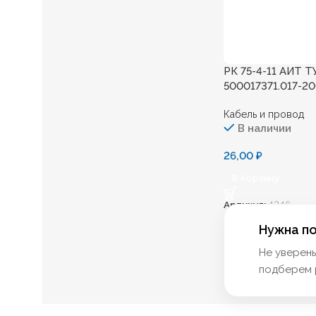
РК 75-4-11 АИТ Т
500017371.017-2
Кабель и провод
В наличии
26,00
₽
В Корзину
Артикул:
4246
Нужна п
Не уверен
подберем 