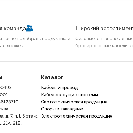
я команда
Широкий ассортимен
м точно подобрать продукцию и
Силовые, оптоволоконные
 задержек.
бронированные кабели в 
ы
Каталог
00492
Кабель и провод
001
Кабеленесущие системы
46128710
Светотехническая продукция
сква,
Опоры и закладные
 д. 7, п. l, 5 этаж,
Электротехническая продукция
, 21A, 21Б.