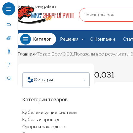
Skip to navigation
Skip to main content
Решения
О Компании
Стат
Каталог
Главная
Товар Вес
0,031
Показаны все результаты (
0,031
›
Фильтры
Категории товаров
Кабеленесущие системы
Цена:
20 ₽
—
320 ₽
Кабель и провод
Фильтрация
Опоры и закладные