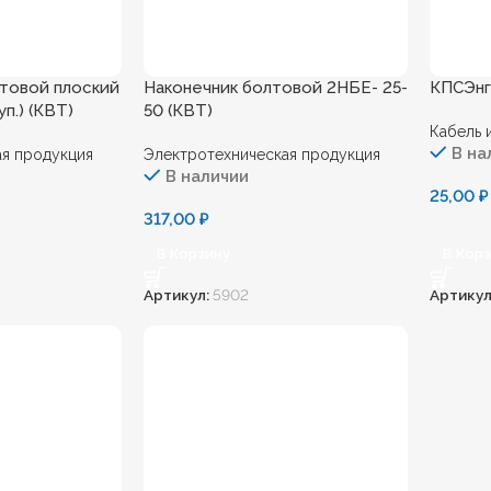
товой плоский
Наконечник болтовой 2НБЕ- 25-
КПСЭнг(
уп.) (КВТ)
50 (КВТ)
Кабель 
В на
я продукция
Электротехническая продукция
В наличии
25,00
₽
317,00
₽
В Корзину
В Кор
Артикул:
5902
Артикул