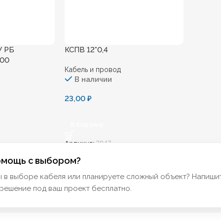
У РБ
КСПВ 12*0,4
000
Кабель и провод
В наличии
23,00
₽
В Корзину
Артикул:
2847
омощь с выбором?
ы в выборе кабеля или планируете сложный объект? Напиши
решение под ваш проект бесплатно.