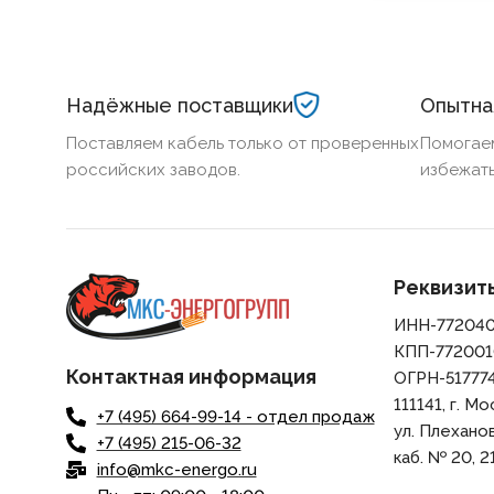
Надёжные поставщики
Опытна
Поставляем кабель только от проверенных
Помогае
российских заводов.
избежать
Реквизит
ИНН-77204
КПП-772001
Контактная информация
ОГРН-51777
111141, г. Мо
+7 (495) 664-99-14 - отдел продаж
ул. Плеханова,
+7 (495) 215-06-32
каб. № 20, 21
info@mkc-energo.ru