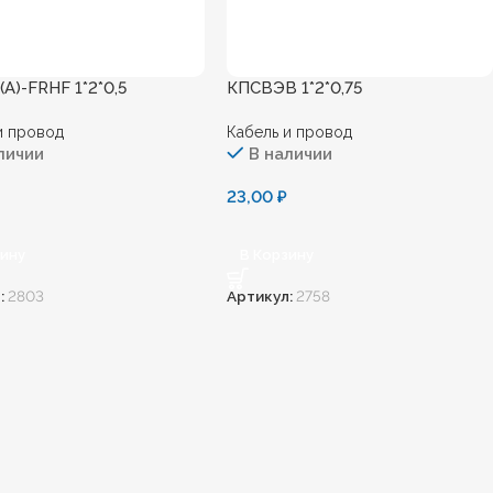
А)-FRHF 1*2*0,5
КПСВЭВ 1*2*0,75
и провод
Кабель и провод
личии
В наличии
23,00
₽
зину
В Корзину
:
2803
Артикул:
2758