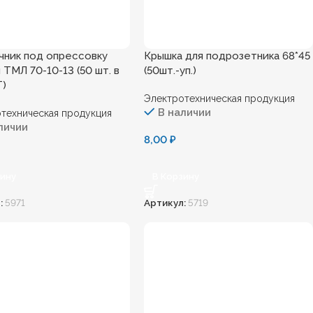
чник под опресcовку
Крышка для подрозетника 68*45
ТМЛ 70-10-13 (50 шт. в
(50шт.-уп.)
Т)
Электротехническая продукция
В наличии
техническая продукция
личии
8,00
₽
зину
В Корзину
:
5971
Артикул:
5719