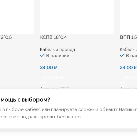
2*0,5
КСПВ 18*0,4
ВПП 1,5
Кабель и провод
Кабель 
В наличии
В на
34,00
₽
24,00
₽
В Корзину
В Кор
Артикул:
2853
Артикул
омощь с выбором?
ы в выборе кабеля или планируете сложный объект? Напиши
решение под ваш проект бесплатно.