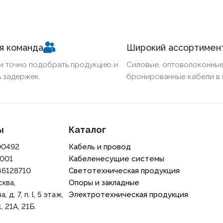
я команда
Широкий ассортимен
м точно подобрать продукцию и
Силовые, оптоволоконные
 задержек.
бронированные кабели в 
ы
Каталог
00492
Кабель и провод
001
Кабеленесущие системы
46128710
Светотехническая продукция
сква,
Опоры и закладные
 д. 7, п. l, 5 этаж,
Электротехническая продукция
, 21A, 21Б.