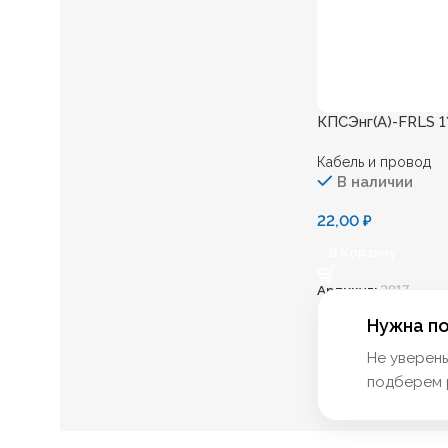
КПСЭнг(А)-FRLS 1*
Кабель и провод
В наличии
22,00
₽
В Корзину
Артикул:
2817
Нужна п
Не уверен
подберем 