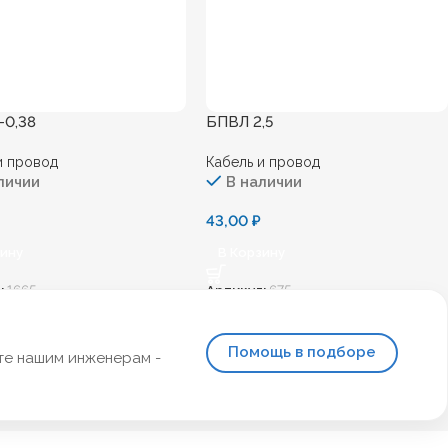
-0,38
БПВЛ 2,5
и провод
Кабель и провод
личии
В наличии
43,00
₽
зину
В Корзину
:
1665
Артикул:
675
Помощь в подборе
те нашим инженерам -