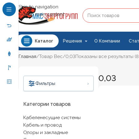
Skip to navigation
Skip to main content
Решения
О Компании
Стат
Каталог
Главная
Товар Вес
0,03
Показаны все результаты (8
0,03
›
Фильтры
Категории товаров
Кабеленесущие системы
Цена:
0 ₽
—
110 ₽
Кабель и провод
Фильтрация
Опоры и закладные