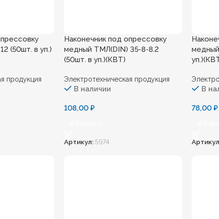
опресcовку
Наконечник под опресcовку
Наконе
 (50шт. в уп.)
медный ТМЛ(DIN) 35-8-8.2
медный 
(50шт. в уп.)(КВТ)
уп.)(КВ
я продукция
Электротехническая продукция
Электро
В наличии
В на
108,00
₽
78,00
₽
В Корзину
В Кор
Артикул:
5974
Артикул