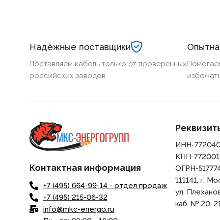
Надёжные поставщики
Опытна
Поставляем кабель только от проверенных
Помогае
российских заводов.
избежать
Реквизит
ИНН-77204
КПП-772001
Контактная информация
ОГРН-51777
111141, г. Мо
+7 (495) 664-99-14 - отдел продаж
ул. Плеханова,
+7 (495) 215-06-32
каб. № 20, 21
info@mkc-energo.ru